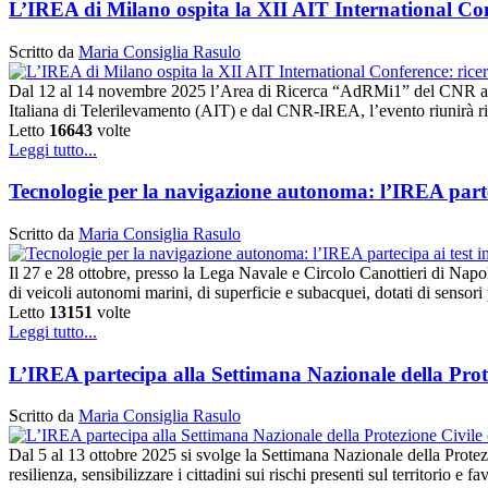
L’IREA di Milano ospita la XII AIT International Conf
Scritto da
Maria Consiglia Rasulo
Dal 12 al 14 novembre 2025 l’Area di Ricerca “AdRMi1” del CNR a Mi
Italiana di Telerilevamento (AIT) e dal CNR-IREA, l’evento riunirà rice
Letto
16643
volte
Leggi tutto...
Tecnologie per la navigazione autonoma: l’IREA parte
Scritto da
Maria Consiglia Rasulo
Il 27 e 28 ottobre, presso la Lega Navale e Circolo Canottieri di Nap
di veicoli autonomi marini, di superficie e subacquei, dotati di sensor
Letto
13151
volte
Leggi tutto...
L’IREA partecipa alla Settimana Nazionale della Prot
Scritto da
Maria Consiglia Rasulo
Dal 5 al 13 ottobre 2025 si svolge la Settimana Nazionale della Protezi
resilienza, sensibilizzare i cittadini sui rischi presenti sul territorio e