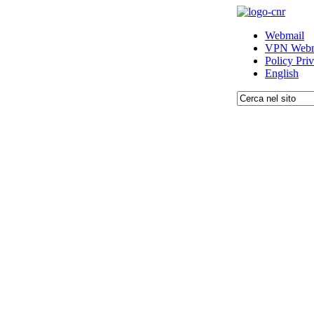
Webmail
VPN Webm
Policy Pri
English