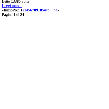
Letto
13385
volte
Leggi tutto...
«
Inizio
Prec.
1
2
3
4
5
6
7
8
9
10
Succ.
Fine
»
Pagina 1 di 24