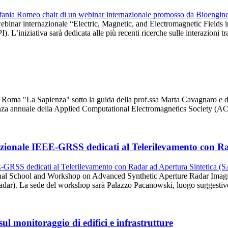
il webinar internazionale “Electric, Magnetic, and Electromagnetic Fie
 L’iniziativa sarà dedicata alle più recenti ricerche sulle interazioni t
 di Roma "La Sapienza" sotto la guida della prof.ssa Marta Cavagnaro e
erenza annuale della Applied Computational Electromagnetics Society (
azionale IEEE-GRSS dedicati al Telerilevamento con R
ional School and Workshop on Advanced Synthetic Aperture Radar Imag
Radar). La sede del workshop sarà Palazzo Pacanowski, luogo suggestiv
l monitoraggio di edifici e infrastrutture