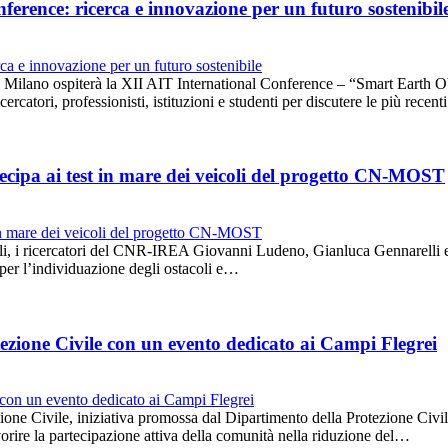
erence: ricerca e innovazione per un futuro sostenibil
lano ospiterà la XII AIT International Conference – “Smart Earth Obs
rcatori, professionisti, istituzioni e studenti per discutere le più recen
cipa ai test in mare dei veicoli del progetto CN-MOST
oli, i ricercatori del CNR-IREA Giovanni Ludeno, Gianluca Gennarelli e
i per l’individuazione degli ostacoli e…
ezione Civile con un evento dedicato ai Campi Flegrei
one Civile, iniziativa promossa dal Dipartimento della Protezione Civile
 favorire la partecipazione attiva della comunità nella riduzione del…