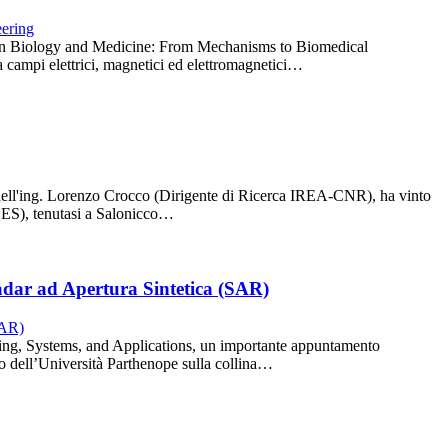
lds in Biology and Medicine: From Mechanisms to Biomedical
ra campi elettrici, magnetici ed elettromagnetici…
 dell'ing. Lorenzo Crocco (Dirigente di Ricerca IREA-CNR), ha vinto
ACES), tenutasi a Salonicco…
adar ad Apertura Sintetica (SAR)
ing, Systems, and Applications, un importante appuntamento
o dell’Università Parthenope sulla collina…