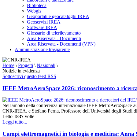
Biblioteca
Webgis
Geoportali e geocataloghi IREA
Geoservizi IREA
Software IREA
Glossario di telerilevamento
Area Riservata - Documenti
Area Riservata - Documenti (VPN)
Amministrazione trasparente
Home
\
Progetti
\
Nazionali
\
Notizie in evidenza
Sottoscrivi questo feed RSS
IEEE MetroAeroSpace 2026: riconoscimento a ricerca
Nell'ambito della conferenza internazionale IEEE MetroAeroSpace 20
CNR-IREA, e Stefano Perna, Professore dell'Università degli Studi di
Letto
1837
volte
Leggi tutto...
Campi elettromagnetici in biologia e medicina: Anna