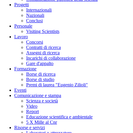
Progetti
Internazionali
Nazionali
Conclusi
Personale
Visiting Scientists
Lavoro
Concorsi
Contratti di ricerca
Assegni di ricerca
Incarichi di collaborazione
Gare d'appalto
Formazione
Borse di ricerca
Borse di studio
Premi di laurea "Eugenio Zilioli"
Eventi
Comunicazione e stampa
Scienza e società
Video
Report
Educazione scientifica e ambientale
5 X Mille al Cnr
Risorse e servizi
Laboratori e attrezzature