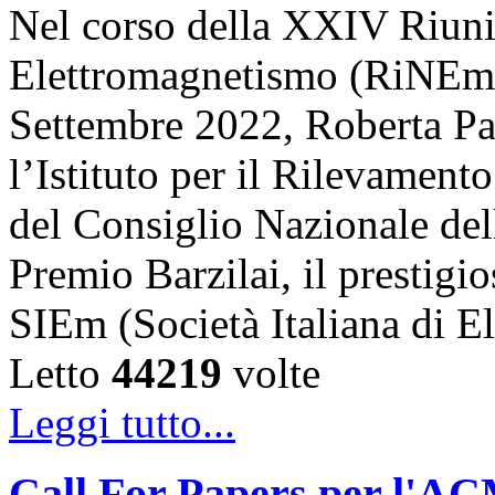
Nel corso della XXIV Riun
Elettromagnetismo (RiNEm),
Settembre 2022, Roberta Pal
l’Istituto per il Rilevamen
del Consiglio Nazionale dell
Premio Barzilai, il prestigi
SIEm (Società Italiana di 
Letto
44219
volte
Leggi tutto...
Call For Papers per l'A