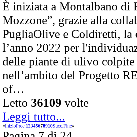
È iniziata a Montalbano di 
Mozzone”, grazie alla coll
PugliaOlive e Coldiretti, la
l’anno 2022 per l'individua
delle piante di ulivo colpite
nell’ambito del Progetto 
of…
Letto
36109
volte
Leggi tutto...
«
Inizio
Prec.
1
2
3
4
5
6
7
8
9
10
Succ.
Fine
»
Pagina 7 di 24