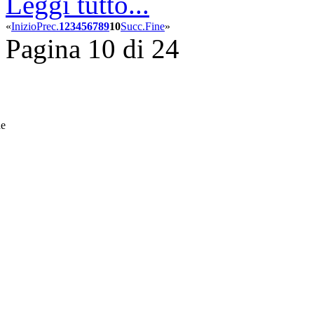
Leggi tutto...
«
Inizio
Prec.
1
2
3
4
5
6
7
8
9
10
Succ.
Fine
»
Pagina 10 di 24
he