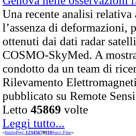
Una recente analisi relativ
l’assenza di deformazioni, pr
ottenuti dai dati radar satell
COSMO-SkyMed. A mostrare
condotto da un team di ricerc
Rilevamento Elettromagnet
pubblicato su Remote Sens
Letto
45869
volte
Leggi tutto...
«
Inizio
Prec.
1
2
3
4
5
6
7
8
9
10
Succ.
Fine
»