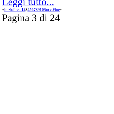
Leggi tutto...
«
Inizio
Prec.
1
2
3
4
5
6
7
8
9
10
Succ.
Fine
»
Pagina 3 di 24