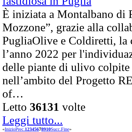
È iniziata a Montalbano di 
Mozzone”, grazie alla coll
PugliaOlive e Coldiretti, la
l’anno 2022 per l'individua
delle piante di ulivo colpite
nell’ambito del Progetto 
of…
Letto
36131
volte
Leggi tutto...
«
Inizio
Prec.
1
2
3
4
5
6
7
8
9
10
Succ.
Fine
»