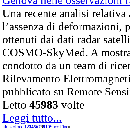
Una recente analisi relativ
l’assenza di deformazioni, pr
ottenuti dai dati radar satell
COSMO-SkyMed. A mostrare
condotto da un team di ricerc
Rilevamento Elettromagnet
pubblicato su Remote Sens
Letto
45983
volte
Leggi tutto...
«
Inizio
Prec.
1
2
3
4
5
6
7
8
9
10
Succ.
Fine
»