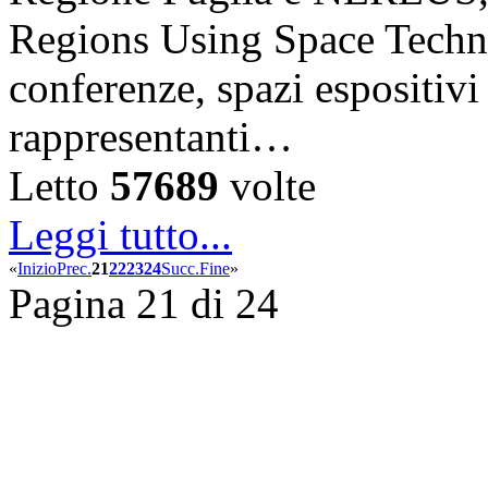
Regions Using Space Techno
conferenze, spazi espositiv
rappresentanti…
Letto
57689
volte
Leggi tutto...
«
Inizio
Prec.
21
22
23
24
Succ.
Fine
»
Pagina 21 di 24