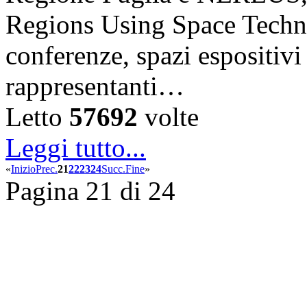
Regions Using Space Techno
conferenze, spazi espositiv
rappresentanti…
Letto
57692
volte
Leggi tutto...
«
Inizio
Prec.
21
22
23
24
Succ.
Fine
»
Pagina 21 di 24