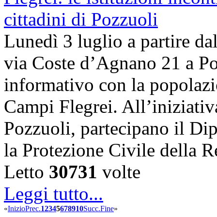
Lunedì 3 luglio a partire dal
via Coste d’Agnano 21 a Poz
informativo con la popolazi
Campi Flegrei. All’iniziati
Pozzuoli, partecipano il Dip
la Protezione Civile dell
Letto
30731
volte
Leggi tutto...
«
Inizio
Prec.
1
2
3
4
5
6
7
8
9
10
Succ.
Fine
»