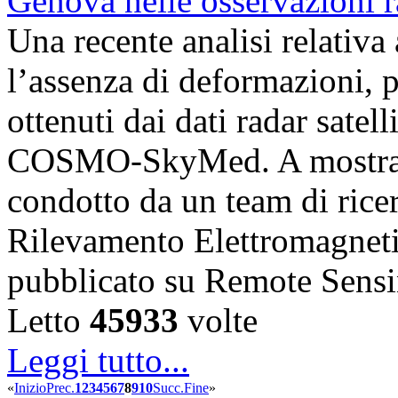
Una recente analisi relativ
l’assenza di deformazioni, pr
ottenuti dai dati radar satell
COSMO-SkyMed. A mostrare
condotto da un team di ricerc
Rilevamento Elettromagnet
pubblicato su Remote Sens
Letto
45933
volte
Leggi tutto...
«
Inizio
Prec.
1
2
3
4
5
6
7
8
9
10
Succ.
Fine
»