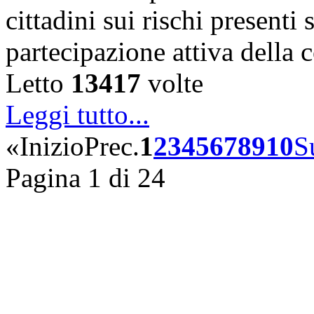
cittadini sui rischi presenti s
partecipazione attiva della
Letto
13417
volte
Leggi tutto...
«
Inizio
Prec.
1
2
3
4
5
6
7
8
9
10
S
Pagina 1 di 24