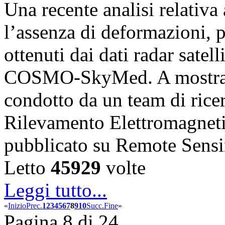
Una recente analisi relativ
l’assenza di deformazioni, pr
ottenuti dai dati radar satell
COSMO-SkyMed. A mostrare
condotto da un team di ricerc
Rilevamento Elettromagnet
pubblicato su Remote Sens
Letto
45929
volte
Leggi tutto...
«
Inizio
Prec.
1
2
3
4
5
6
7
8
9
10
Succ.
Fine
»
Pagina 8 di 24