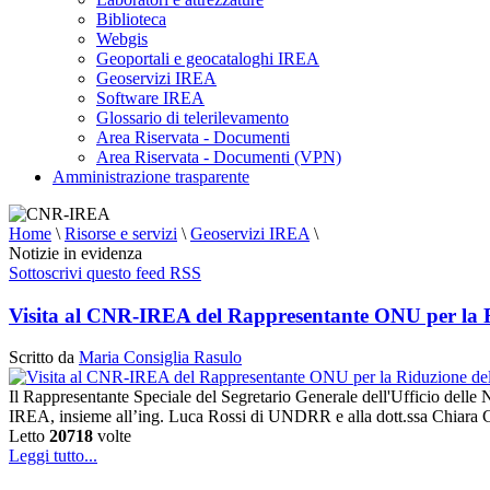
Biblioteca
Webgis
Geoportali e geocataloghi IREA
Geoservizi IREA
Software IREA
Glossario di telerilevamento
Area Riservata - Documenti
Area Riservata - Documenti (VPN)
Amministrazione trasparente
Home
\
Risorse e servizi
\
Geoservizi IREA
\
Notizie in evidenza
Sottoscrivi questo feed RSS
Visita al CNR-IREA del Rappresentante ONU per la Ri
Scritto da
Maria Consiglia Rasulo
Il Rappresentante Speciale del Segretario Generale dell'Ufficio delle
IREA, insieme all’ing. Luca Rossi di UNDRR e alla dott.ssa Chiara C
Letto
20718
volte
Leggi tutto...