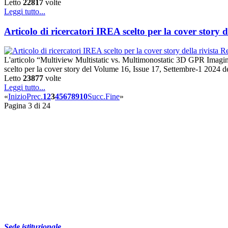
Letto
22817
volte
Leggi tutto...
Articolo di ricercatori IREA scelto per la cover story 
L'articolo “Multiview Multistatic vs. Multimonostatic 3D GPR Imagin
scelto per la cover story del Volume 16, Issue 17, Settembre-1 2024 del
Letto
23877
volte
Leggi tutto...
«
Inizio
Prec.
1
2
3
4
5
6
7
8
9
10
Succ.
Fine
»
Pagina 3 di 24
Sede istituzionale