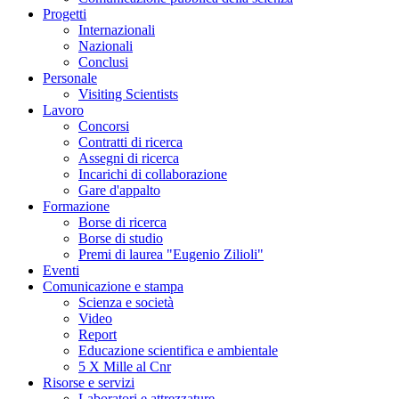
Progetti
Internazionali
Nazionali
Conclusi
Personale
Visiting Scientists
Lavoro
Concorsi
Contratti di ricerca
Assegni di ricerca
Incarichi di collaborazione
Gare d'appalto
Formazione
Borse di ricerca
Borse di studio
Premi di laurea "Eugenio Zilioli"
Eventi
Comunicazione e stampa
Scienza e società
Video
Report
Educazione scientifica e ambientale
5 X Mille al Cnr
Risorse e servizi
Laboratori e attrezzature