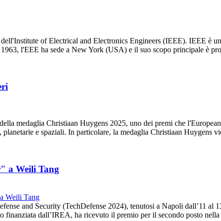
dell'Institute of Electrical and Electronics Engineers (IEEE). IEEE è u
ta nel 1963, l'EEE ha sede a New York (USA) e il suo scopo principale è
ri
re della medaglia Christiaan Huygens 2025, uno dei premi che l'Europe
rra, planetarie e spaziali. In particolare, la medaglia Christiaan Huygens
" a Weili Tang
fense and Security (TechDefense 2024), tenutosi a Napoli dall’11 al 1
io finanziata dall’IREA, ha ricevuto il premio per il secondo posto nell