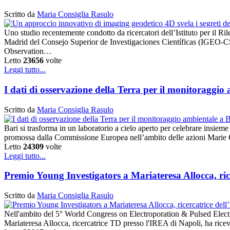
Scritto da
Maria Consiglia Rasulo
Uno studio recentemente condotto da ricercatori dell’Istituto per il
Madrid del Consejo Superior de Investigaciones Científicas (IGEO-CS
Observation…
Letto
23656
volte
Leggi tutto...
I dati di osservazione della Terra per il monitoraggio
Scritto da
Maria Consiglia Rasulo
Bari si trasforma in un laboratorio a cielo aperto per celebrare insieme
promossa dalla Commissione Europea nell’ambito delle azioni Marie C
Letto
24309
volte
Leggi tutto...
Premio Young Investigators a Mariateresa Allocca, r
Scritto da
Maria Consiglia Rasulo
Nell'ambito del 5° World Congress on Electroporation & Pulsed Electr
Mariateresa Allocca, ricercatrice TD presso l'IREA di Napoli, ha rice