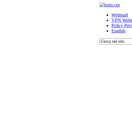
Webmail
VPN Webm
Policy Pri
English