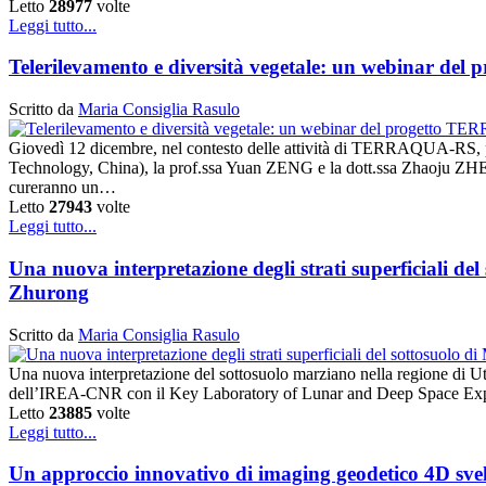
Letto
28977
volte
Leggi tutto...
Telerilevamento e diversità vegetale: un webinar d
Scritto da
Maria Consiglia Rasulo
Giovedì 12 dicembre, nel contesto delle attività di TERRAQUA-RS, 
Technology, China), la prof.ssa Yuan ZENG e la dott.ssa Zhaoju Z
cureranno un…
Letto
27943
volte
Leggi tutto...
Una nuova interpretazione degli strati superficiali del
Zhurong
Scritto da
Maria Consiglia Rasulo
Una nuova interpretazione del sottosuolo marziano nella regione di Ut
dell’IREA-CNR con il Key Laboratory of Lunar and Deep Space Expl
Letto
23885
volte
Leggi tutto...
Un approccio innovativo di imaging geodetico 4D svela