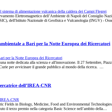
 Rilevamento Elettromagnetico dell’Ambiente di Napoli del Consiglio Naz
IC), dell'Istituto Nazionale di Geofisica e Vulcanologia (INGV) - Os
 ambientale a Bari per la Notte Europea dei Ricercatori
 una notte dedicata alla scienza e all'innovazione. Il 27 Settembre, Piaz
urie per avvicinare il grande pubblico al mondo della ricerca. …
icercatrice dell’IREA-CNR
ic Fields in Biology, Medicine, Food and Environmental Technologies, 
vuto il terzo premio nella categoria Basic Science nell’ambito della…