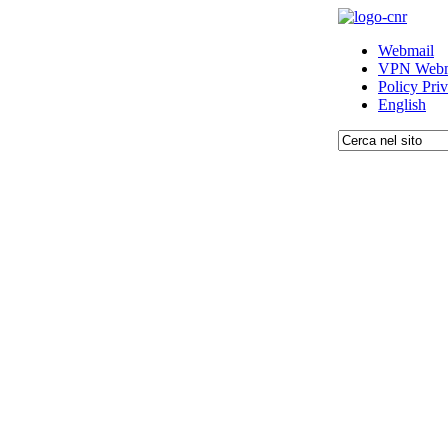
Webmail
VPN Webm
Policy Pri
English