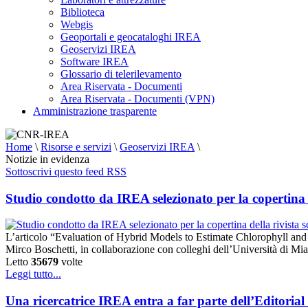
Biblioteca
Webgis
Geoportali e geocataloghi IREA
Geoservizi IREA
Software IREA
Glossario di telerilevamento
Area Riservata - Documenti
Area Riservata - Documenti (VPN)
Amministrazione trasparente
Home
\
Risorse e servizi
\
Geoservizi IREA
\
Notizie in evidenza
Sottoscrivi questo feed RSS
Studio condotto da IREA selezionato per la copertina 
L’articolo “Evaluation of Hybrid Models to Estimate Chlorophyll an
Mirco Boschetti, in collaborazione con colleghi dell’Università di M
Letto
35679
volte
Leggi tutto...
Una ricercatrice IREA entra a far parte dell’Editoria