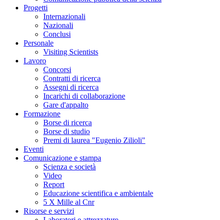
Progetti
Internazionali
Nazionali
Conclusi
Personale
Visiting Scientists
Lavoro
Concorsi
Contratti di ricerca
Assegni di ricerca
Incarichi di collaborazione
Gare d'appalto
Formazione
Borse di ricerca
Borse di studio
Premi di laurea "Eugenio Zilioli"
Eventi
Comunicazione e stampa
Scienza e società
Video
Report
Educazione scientifica e ambientale
5 X Mille al Cnr
Risorse e servizi
Laboratori e attrezzature