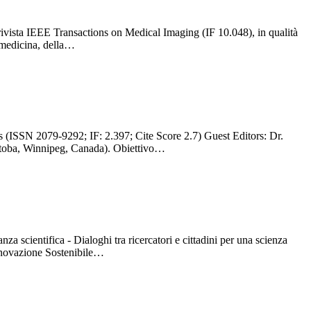
rivista IEEE Transactions on Medical Imaging (IF 10.048), in qualità
a medicina, della…
 (ISSN 2079-9292; IF: 2.397; Cite Score 2.7) Guest Editors: Dr.
itoba, Winnipeg, Canada). Obiettivo…
za scientifica - Dialoghi tra ricercatori e cittadini per una scienza
Innovazione Sostenibile…