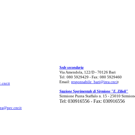
Sede secondaria
Via Amendola, 122/D - 70126 Bari
Tel: 080 5929429 - Fax: 080 5929460
Email:
responsabile_bari@irea.cnr.i
t
.cnr.it
Stazione Sperimentale di Sirmione "E. Zilioli"
Sirmione Punta Staffalo n. 15 - 25010 Sirmion
Tel: 030916556 - Fax: 030916556
rea@pec.cnr.it