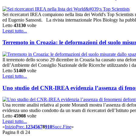
Sei ricercatori IREA compaiono nella lista dei World's Top Scientists
ed Eugenio Sansosti. La rivista internazionale Plos Biology ha pubblic
Letto
43130
volte
Leggi tutto...
Terremoto in Croazia: le deformazioni del suolo misur
Il terremoto dello scorso 29 dicembre in Croazia ha causato una deform
dell’Ambiente del Consiglio Nazionale delle Ricerche utilizzando i da
Letto
51469
volte
Leggi tutto...
Uno studio del CNR-IREA evidenzia l’assenza di fenom
Una recente analisi relativa al ponte Morandi mostra l’assenza di defor
evidenza uno studio condotto da un team di ricercatori dell’Istitut
Letto
45908
volte
Leggi tutto...
«
Inizio
Prec.
1
2
3
4
5
6
7
8
9
10
Succ.
Fine
»
Pagina 8 di 24