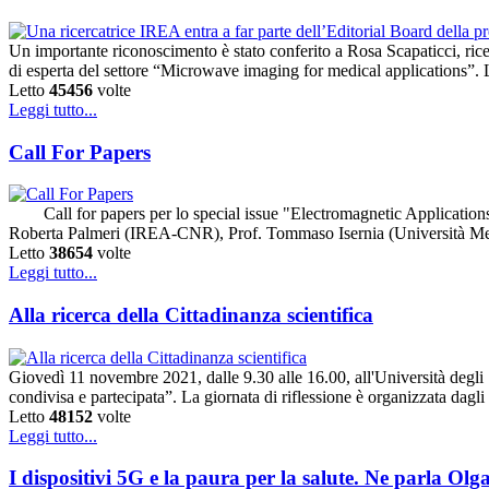
Un importante riconoscimento è stato conferito a Rosa Scapaticci, ric
di esperta del settore “Microwave imaging for medical applications”. L'
Letto
45456
volte
Leggi tutto...
Call For Papers
Call for papers per lo special issue "Electromagnetic Applications 
Roberta Palmeri (IREA-CNR), Prof. Tommaso Isernia (Università Med
Letto
38654
volte
Leggi tutto...
Alla ricerca della Cittadinanza scientifica
Giovedì 11 novembre 2021, dalle 9.30 alle 16.00, all'Università degli St
condivisa e partecipata”. La giornata di riflessione è organizzata da
Letto
48152
volte
Leggi tutto...
I dispositivi 5G e la paura per la salute. Ne parla O