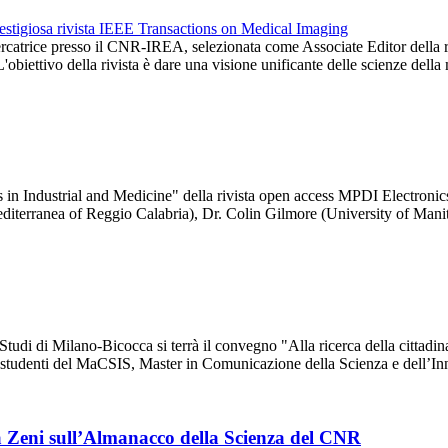
ercatrice presso il CNR-IREA, selezionata come Associate Editor della 
obiettivo della rivista è dare una visione unificante delle scienze dell
in Industrial and Medicine" della rivista open access MPDI Electronics
iterranea of Reggio Calabria), Dr. Colin Gilmore (University of Man
udi di Milano-Bicocca si terrà il convegno "Alla ricerca della cittadinan
gli studenti del MaCSIS, Master in Comunicazione della Scienza e dell’
lga Zeni sull’Almanacco della Scienza del CNR