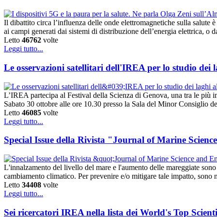
Il dibattito circa l’influenza delle onde elettromagnetiche sulla salute
ai campi generati dai sistemi di distribuzione dell’energia elettrica, o
Letto
46762
volte
Leggi tutto...
Le osservazioni satellitari dell'IREA per lo studio dei l
L’IREA partecipa al Festival della Scienza di Genova, una tra le più i
Sabato 30 ottobre alle ore 10.30 presso la Sala del Minor Consiglio 
Letto
46085
volte
Leggi tutto...
Special Issue della Rivista "Journal of Marine Scien
L'innalzamento del livello del mare e l'aumento delle mareggiate sono 
cambiamento climatico. Per prevenire e/o mitigare tale impatto, sono n
Letto
34408
volte
Leggi tutto...
Sei ricercatori IREA nella lista dei World's Top Scienti