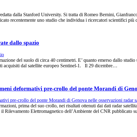
 redatta dalla Stanford University. Si tratta di Romeo Bernini, Gianfra
ato recentemente uno studio che individua i ricercatori scientifici più
ate dallo spazio
azione del suolo di circa 40 centimetri. E’ quanto emerso dallo studio u
ti acquisiti dal satellite europeo Sentinel-1. Il 29 dicembre…
eni deformativi pre-crollo del ponte Morandi di Genova
mazioni, prima del suo crollo, nei risultati ottenuti dai dati radar sat
o per il Rilevamento Elettromagnetico dell’Ambiente del CNR pubblicato