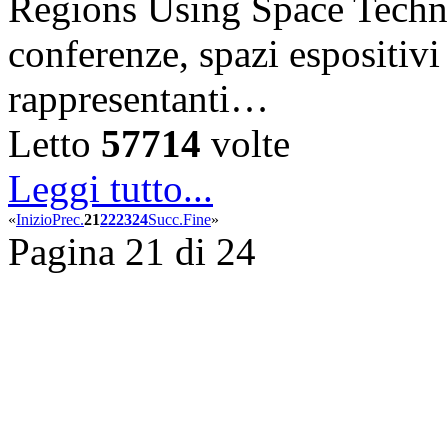
Regions Using Space Techno
conferenze, spazi espositiv
rappresentanti…
Letto
57714
volte
Leggi tutto...
«
Inizio
Prec.
21
22
23
24
Succ.
Fine
»
Pagina 21 di 24