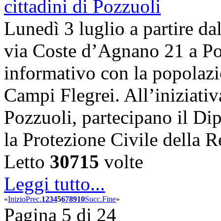
Lunedì 3 luglio a partire dal
via Coste d’Agnano 21 a Poz
informativo con la popolazi
Campi Flegrei. All’iniziati
Pozzuoli, partecipano il Dip
la Protezione Civile dell
Letto
30715
volte
Leggi tutto...
«
Inizio
Prec.
1
2
3
4
5
6
7
8
9
10
Succ.
Fine
»
Pagina 5 di 24