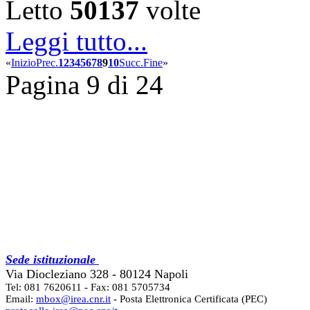
Letto
50137
volte
Leggi tutto...
«
Inizio
Prec.
1
2
3
4
5
6
7
8
9
10
Succ.
Fine
»
Pagina 9 di 24
Sede istituzionale
Via Diocleziano 328 - 80124 Napoli
Tel: 081 7620611 - Fax: 081 5705734
Email:
mbox@irea.cnr.it
- Posta Elettronica Certificata (PEC)