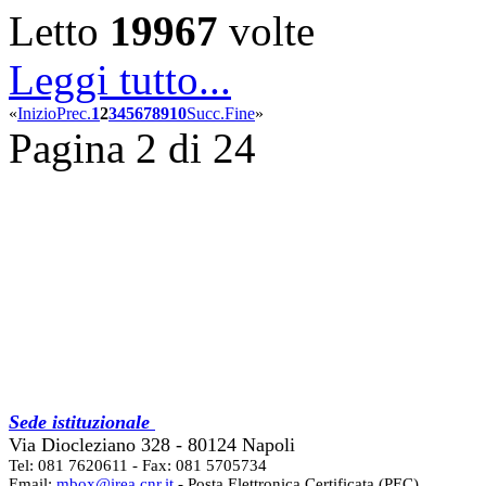
Letto
19967
volte
Leggi tutto...
«
Inizio
Prec.
1
2
3
4
5
6
7
8
9
10
Succ.
Fine
»
Pagina 2 di 24
Sede istituzionale
Via Diocleziano 328 - 80124 Napoli
Tel: 081 7620611 - Fax: 081 5705734
Email:
mbox@irea.cnr.it
- Posta Elettronica Certificata (PEC)