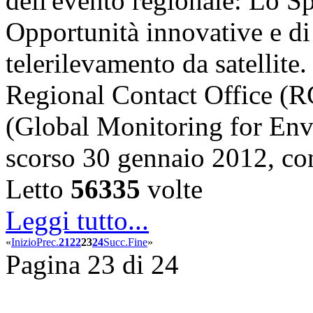
dell'evento regionale: Lo S
Opportunità innovative e di
telerilevamento da satellite
Regional Contact Office 
(Global Monitoring for Env
scorso 30 gennaio 2012, c
Letto
56335
volte
Leggi tutto...
«
Inizio
Prec.
21
22
23
24
Succ.
Fine
»
Pagina 23 di 24