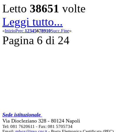
Letto
38651
volte
Leggi tutto...
«
Inizio
Prec.
1
2
3
4
5
6
7
8
9
10
Succ.
Fine
»
Pagina 6 di 24
Sede istituzionale
Via Diocleziano 328 - 80124 Napoli
Tel: 081 7620611 - Fax: 081 5705734
Email:
mbox@irea.cnr.it
- Posta Elettronica Certificata (PEC)