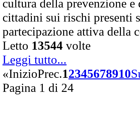
cultura della prevenzione e d
cittadini sui rischi presenti s
partecipazione attiva della
Letto
13544
volte
Leggi tutto...
«
Inizio
Prec.
1
2
3
4
5
6
7
8
9
10
S
Pagina 1 di 24