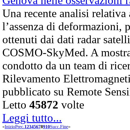
Una recente analisi relativ
l’assenza di deformazioni, pr
ottenuti dai dati radar satell
COSMO-SkyMed. A mostrare
condotto da un team di ricerc
Rilevamento Elettromagnet
pubblicato su Remote Sens
Letto
45872
volte
Leggi tutto...
«
Inizio
Prec.
1
2
3
4
5
6
7
8
9
10
Succ.
Fine
»