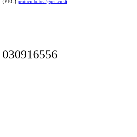
(PEC)
protocollo.irea@pec.cnr.it
030916556