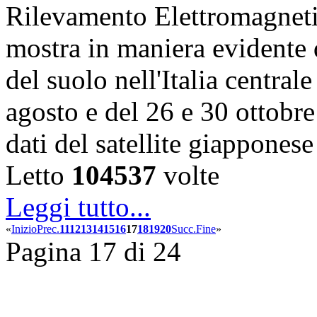
Rilevamento Elettromagnet
mostra in maniera evidente q
del suolo nell'Italia central
agosto e del 26 e 30 ottobr
dati del satellite giappon
Letto
104537
volte
Leggi tutto...
«
Inizio
Prec.
11
12
13
14
15
16
17
18
19
20
Succ.
Fine
»
Pagina 17 di 24