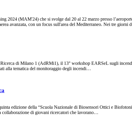
ing 2024 (MAM'24) che si svolge dal 20 al 22 marzo presso l’aeroport
 aerea avanzata, con un focus sull'area del Mediterraneo. Nei tre giorni
 di Ricerca di Milano 1 (AdRMi1), il 13° workshop EARSeL sugli incendi
ati alla tematica del monitoraggio degli incendi…
ca
la quinta edizione della “Scuola Nazionale di Biosensori Ottici e Biof
a collaborazione di giovani ricercatori che lavorano…