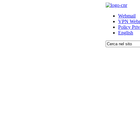
Webmail
VPN Webm
Policy Pri
English