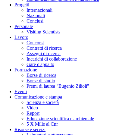
Progetti
Internazionali
Nazionali
Conclusi
Personale
Visiting Scientists
Lavoro
Concorsi
Contratti di ricerca
Assegni di ricerca
Incarichi di collaborazione
Gare d'appalto
Formazione
Borse di ricerca
Borse di studio
Premi di laurea "Eugenio Zilioli"
Eventi
Comunicazione e stampa
Scienza e società
Video
Report
Educazione scientifica e ambientale
5 X Mille al Cnr
Risorse e servizi
Laboratori e attrezzature