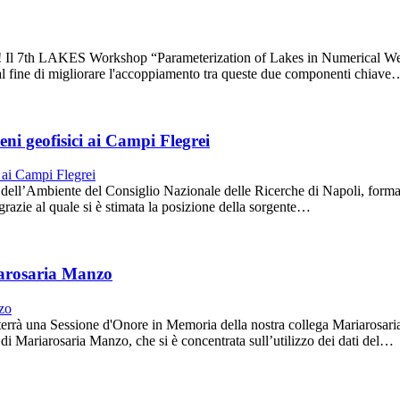
S! Il 7th LAKES Workshop “Parameterization of Lakes in Numerical Wea
ra, al fine di migliorare l'accoppiamento tra queste due componenti chiave
i geofisici ai Campi Flegrei
o dell’Ambiente del Consiglio Nazionale delle Ricerche di Napoli, forma
i, grazie al quale si è stimata la posizione della sorgente…
iarosaria Manzo
terrà una Sessione d'Onore in Memoria della nostra collega Mariarosar
a di Mariarosaria Manzo, che si è concentrata sull’utilizzo dei dati del…