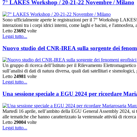
7° LAKES Workshop / 20-21-22 Novembre / Milano
Sono ufficialmente aperte le registrazioni per il 7° Workshop LAKE
interazioni tra i corpi idrici interni, come laghi e bacini, e l'atmosfe
Letto
23692
volte
Leggi tutto...
Nuovo studio del CNR-IREA sulla sorgente dei fenomen
Un gruppo di ricerca dell’Istituto per il Rilevamento Elettromagnetic
sull’analisi di dati di natura diversa, quali dati satellitari e sismologic
Letto
24981
volte
Leggi tutto...
Una sessione speciale a EGU 2024 per ricordare Mar
Martedì 16 aprile, nell’ambito della EGU General Assembly 2024, si 
alle tematiche che hanno caratterizzato la ventennale attività di ricerc
Letto
29004
volte
Leggi tutto...