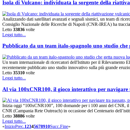
Isola di Vulcano: individuata la sorgente della riattiv
Analizzando dati satellitari avanzati e segnali sismici, un team di ric
Consiglio Nazionale delle Ricerche di Napoli (CNR-IREA) ha tracciato
Letto
33836
volte
Leggi tutto...
Pubblicato da un team italo-spagnolo uno studio che g
Un team internazionale di ricercatori dell'Istituto per il Rilevame
recentemente pubblicato uno studio innovativo sulla più grande eruzio
Letto
35310
volte
Leggi tutto...
Al via 100xCNR100, il gioco interattivo per navigare 
Inizia oggi “100xCNR100”, 100 domande per i 100 anni del CNR, il gioc
CNR (Campania Rete Outreach) in occasione del Centenario dell’istitu
Letto
38886
volte
Leggi tutto...
«
Inizio
Prec.
1
2
3
4
5
6
7
8
9
10
Succ.
Fine
»