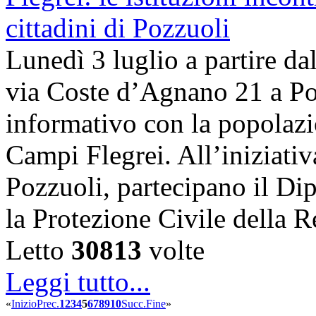
Lunedì 3 luglio a partire dal
via Coste d’Agnano 21 a Poz
informativo con la popolazi
Campi Flegrei. All’iniziati
Pozzuoli, partecipano il Dip
la Protezione Civile dell
Letto
30813
volte
Leggi tutto...
«
Inizio
Prec.
1
2
3
4
5
6
7
8
9
10
Succ.
Fine
»