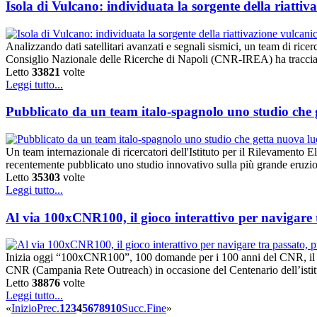
Isola di Vulcano: individuata la sorgente della riattiv
Analizzando dati satellitari avanzati e segnali sismici, un team di ric
Consiglio Nazionale delle Ricerche di Napoli (CNR-IREA) ha tracciato
Letto
33821
volte
Leggi tutto...
Pubblicato da un team italo-spagnolo uno studio che g
Un team internazionale di ricercatori dell'Istituto per il Rilevame
recentemente pubblicato uno studio innovativo sulla più grande eruzio
Letto
35303
volte
Leggi tutto...
Al via 100xCNR100, il gioco interattivo per navigare 
Inizia oggi “100xCNR100”, 100 domande per i 100 anni del CNR, il gioc
CNR (Campania Rete Outreach) in occasione del Centenario dell’istitu
Letto
38876
volte
Leggi tutto...
«
Inizio
Prec.
1
2
3
4
5
6
7
8
9
10
Succ.
Fine
»