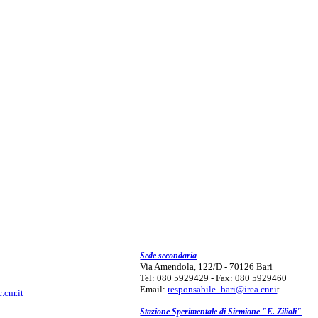
Sede secondaria
Via Amendola, 122/D - 70126 Bari
Tel: 080 5929429 - Fax: 080 5929460
Email:
responsabile_bari@irea.cnr.i
t
.cnr.it
Stazione Sperimentale di Sirmione "E. Zilioli"