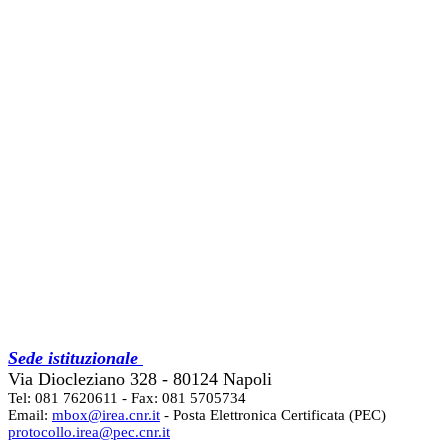
Sede istituzionale
Via Diocleziano 328 - 80124 Napoli
Tel: 081 7620611 - Fax: 081 5705734
Email:
mbox@irea.cnr.it
- Posta Elettronica Certificata (PEC)
protocollo.irea@pec.cnr.it