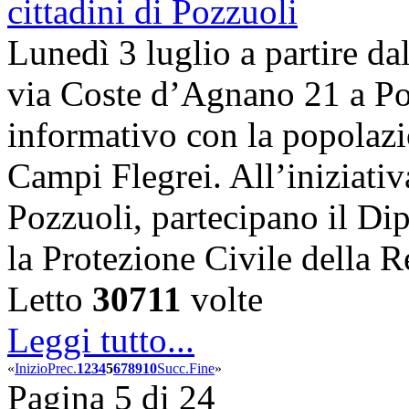
Lunedì 3 luglio a partire dal
via Coste d’Agnano 21 a Poz
informativo con la popolazi
Campi Flegrei. All’iniziati
Pozzuoli, partecipano il Dip
la Protezione Civile dell
Letto
30711
volte
Leggi tutto...
«
Inizio
Prec.
1
2
3
4
5
6
7
8
9
10
Succ.
Fine
»
Pagina 5 di 24