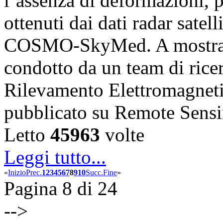
l’assenza di deformazioni, pr
ottenuti dai dati radar satell
COSMO-SkyMed. A mostrare
condotto da un team di ricerc
Rilevamento Elettromagnet
pubblicato su Remote Sens
Letto
45963
volte
Leggi tutto...
«
Inizio
Prec.
1
2
3
4
5
6
7
8
9
10
Succ.
Fine
»
Pagina 8 di 24
-->