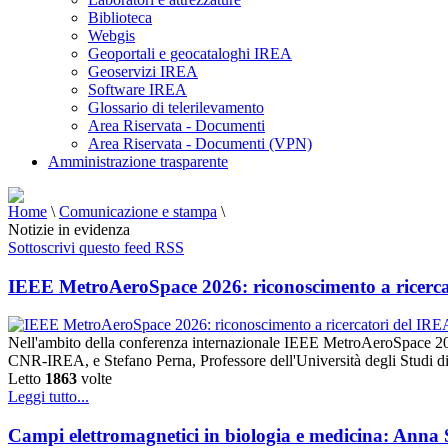
Biblioteca
Webgis
Geoportali e geocataloghi IREA
Geoservizi IREA
Software IREA
Glossario di telerilevamento
Area Riservata - Documenti
Area Riservata - Documenti (VPN)
Amministrazione trasparente
Home
\
Comunicazione e stampa
\
Notizie in evidenza
Sottoscrivi questo feed RSS
IEEE MetroAeroSpace 2026: riconoscimento a ricerca
Nell'ambito della conferenza internazionale IEEE MetroAeroSpace 20
CNR-IREA, e Stefano Perna, Professore dell'Università degli Studi di
Letto
1863
volte
Leggi tutto...
Campi elettromagnetici in biologia e medicina: Anna