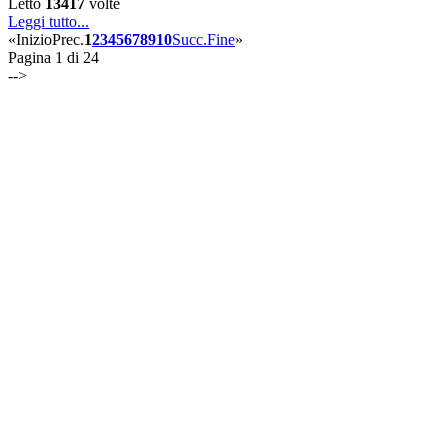
Letto
13417
volte
Leggi tutto...
«
Inizio
Prec.
1
2
3
4
5
6
7
8
9
10
Succ.
Fine
»
Pagina 1 di 24
-->