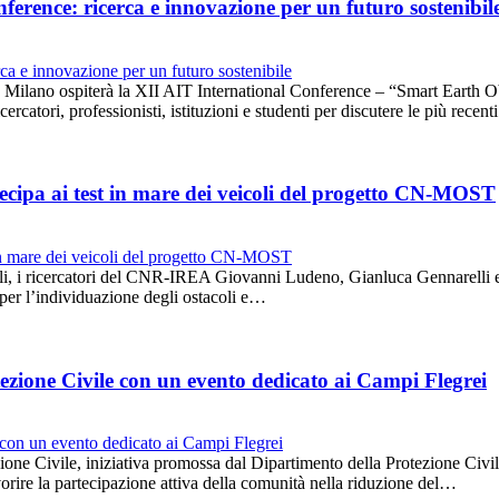
erence: ricerca e innovazione per un futuro sostenibil
lano ospiterà la XII AIT International Conference – “Smart Earth Obs
rcatori, professionisti, istituzioni e studenti per discutere le più recen
cipa ai test in mare dei veicoli del progetto CN-MOST
oli, i ricercatori del CNR-IREA Giovanni Ludeno, Gianluca Gennarelli e
i per l’individuazione degli ostacoli e…
ezione Civile con un evento dedicato ai Campi Flegrei
one Civile, iniziativa promossa dal Dipartimento della Protezione Civile
 favorire la partecipazione attiva della comunità nella riduzione del…