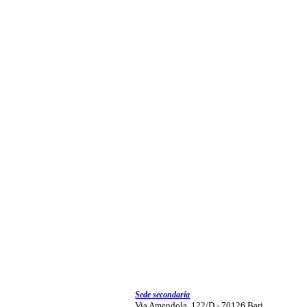
Sede secondaria
Via Amendola, 122/D - 70126 Bari