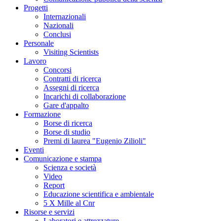
Progetti
Internazionali
Nazionali
Conclusi
Personale
Visiting Scientists
Lavoro
Concorsi
Contratti di ricerca
Assegni di ricerca
Incarichi di collaborazione
Gare d'appalto
Formazione
Borse di ricerca
Borse di studio
Premi di laurea "Eugenio Zilioli"
Eventi
Comunicazione e stampa
Scienza e società
Video
Report
Educazione scientifica e ambientale
5 X Mille al Cnr
Risorse e servizi
Laboratori e attrezzature