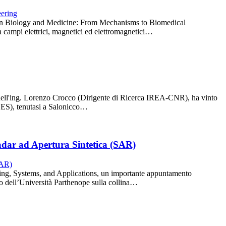
lds in Biology and Medicine: From Mechanisms to Biomedical
ra campi elettrici, magnetici ed elettromagnetici…
 dell'ing. Lorenzo Crocco (Dirigente di Ricerca IREA-CNR), ha vinto
ACES), tenutasi a Salonicco…
adar ad Apertura Sintetica (SAR)
ing, Systems, and Applications, un importante appuntamento
o dell’Università Parthenope sulla collina…