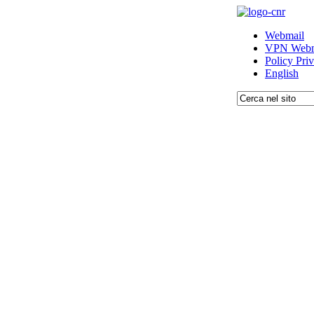
Webmail
VPN Webm
Policy Pri
English