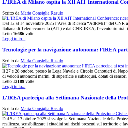
L’IREA di Milano ospita la XII AIT International Conf
Scritto da
Maria Consiglia Rasulo
Dal 12 al 14 novembre 2025 l’Area di Ricerca “AdRMi1” del CNR a Mi
Italiana di Telerilevamento (AIT) e dal CNR-IREA, l’evento riunirà rice
Letto
16686
volte
Leggi tutto...
Tecnologie per la navigazione autonoma: l’IREA parte
Scritto da
Maria Consiglia Rasulo
Il 27 e 28 ottobre, presso la Lega Navale e Circolo Canottieri di Nap
di veicoli autonomi marini, di superficie e subacquei, dotati di sensor
Letto
13189
volte
Leggi tutto...
L’IREA partecipa alla Settimana Nazionale della Prot
Scritto da
Maria Consiglia Rasulo
Dal 5 al 13 ottobre 2025 si svolge la Settimana Nazionale della Protezi
resilienza, sensibilizzare i cittadini sui rischi presenti sul territorio e