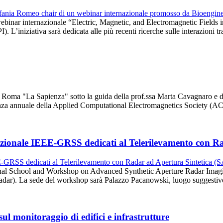
il webinar internazionale “Electric, Magnetic, and Electromagnetic Fie
 L’iniziativa sarà dedicata alle più recenti ricerche sulle interazioni t
 di Roma "La Sapienza" sotto la guida della prof.ssa Marta Cavagnaro e
erenza annuale della Applied Computational Electromagnetics Society (
azionale IEEE-GRSS dedicati al Telerilevamento con R
ional School and Workshop on Advanced Synthetic Aperture Radar Imag
Radar). La sede del workshop sarà Palazzo Pacanowski, luogo suggestiv
l monitoraggio di edifici e infrastrutture