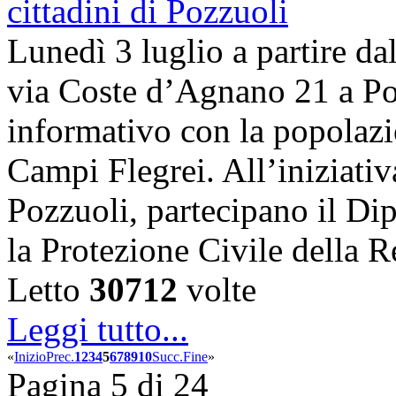
Lunedì 3 luglio a partire dal
via Coste d’Agnano 21 a Poz
informativo con la popolazi
Campi Flegrei. All’iniziati
Pozzuoli, partecipano il Dip
la Protezione Civile dell
Letto
30712
volte
Leggi tutto...
«
Inizio
Prec.
1
2
3
4
5
6
7
8
9
10
Succ.
Fine
»
Pagina 5 di 24