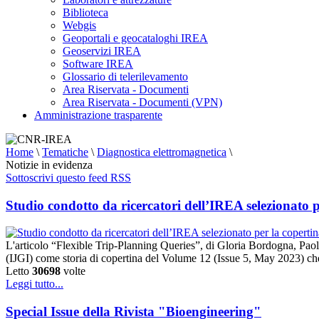
Biblioteca
Webgis
Geoportali e geocataloghi IREA
Geoservizi IREA
Software IREA
Glossario di telerilevamento
Area Riservata - Documenti
Area Riservata - Documenti (VPN)
Amministrazione trasparente
Home
\
Tematiche
\
Diagnostica elettromagnetica
\
Notizie in evidenza
Sottoscrivi questo feed RSS
Studio condotto da ricercatori dell’IREA selezionato 
L'articolo “Flexible Trip-Planning Queries”, di Gloria Bordogna, Pao
(IJGI) come storia di copertina del Volume 12 (Issue 5, May 2023) che
Letto
30698
volte
Leggi tutto...
Special Issue della Rivista "Bioengineering"