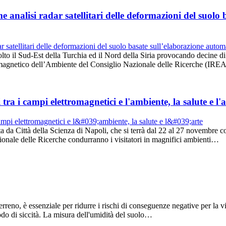
me analisi radar satellitari delle deformazioni del suol
to il Sud-Est della Turchia ed il Nord della Siria provocando decine di 
ettromagnetico dell’Ambiente del Consiglio Nazionale delle Ricerche (
a i campi elettromagnetici e l'ambiente, la salute e l'a
da Città della Scienza di Napoli, che si terrà dal 22 al 27 novembre con o
onale delle Ricerche condurranno i visitatori in magnifici ambienti…
erreno, è essenziale per ridurre i rischi di conseguenze negative per la vi
odo di siccità. La misura dell'umidità del suolo…