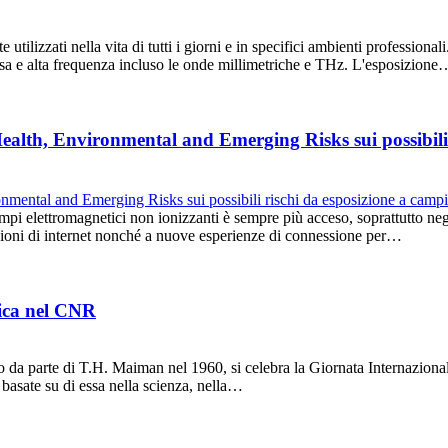
tilizzati nella vita di tutti i giorni e in specifici ambienti profession
bassa e alta frequenza incluso le onde millimetriche e THz. L'esposizione
ealth, Environmental and Emerging Risks sui possibili 
i campi elettromagnetici non ionizzanti è sempre più acceso, soprattutto n
azioni di internet nonché a nuove esperienze di connessione per…
nica nel CNR
do da parte di T.H. Maiman nel 1960, si celebra la Giornata Internazio
e basate su di essa nella scienza, nella…