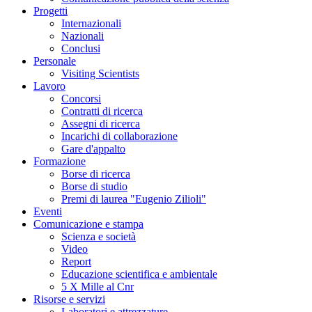
Progetti
Internazionali
Nazionali
Conclusi
Personale
Visiting Scientists
Lavoro
Concorsi
Contratti di ricerca
Assegni di ricerca
Incarichi di collaborazione
Gare d'appalto
Formazione
Borse di ricerca
Borse di studio
Premi di laurea "Eugenio Zilioli"
Eventi
Comunicazione e stampa
Scienza e società
Video
Report
Educazione scientifica e ambientale
5 X Mille al Cnr
Risorse e servizi
Laboratori e attrezzature