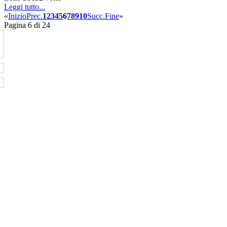
Leggi tutto...
«
Inizio
Prec.
1
2
3
4
5
6
7
8
9
10
Succ.
Fine
»
Pagina 6 di 24