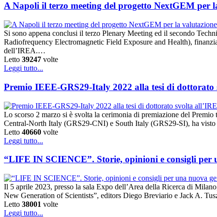
A Napoli il terzo meeting del progetto NextGEM per la v
Si sono appena conclusi il terzo Plenary Meeting ed il secondo Tec
Radiofrequency Electromagnetic Field Exposure and Health), finanzi
dell’IREA.…
Letto
39247
volte
Leggi tutto...
Premio IEEE-GRS29-Italy 2022 alla tesi di dottorato
Lo scorso 2 marzo si è svolta la cerimonia di premiazione del Prem
Central-North Italy (GRS29-CNI) e South Italy (GRS29-SI), ha visto la 
Letto
40660
volte
Leggi tutto...
“LIFE IN SCIENCE”. Storie, opinioni e consigli per un
Il 5 aprile 2023, presso la sala Expo dell’Area della Ricerca di Milano
New Generation of Scientists”, editors Diego Breviario e Jack A. Tu
Letto
38001
volte
Leggi tutto...