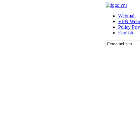
Webmail
VPN Webm
Policy Pri
English