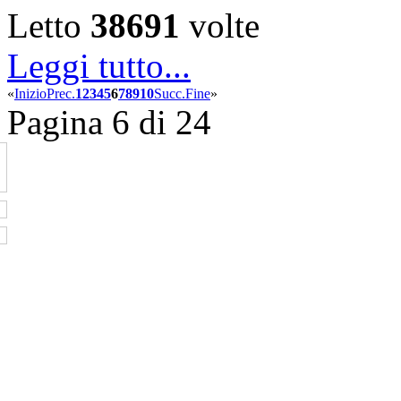
Letto
38691
volte
Leggi tutto...
«
Inizio
Prec.
1
2
3
4
5
6
7
8
9
10
Succ.
Fine
»
Pagina 6 di 24