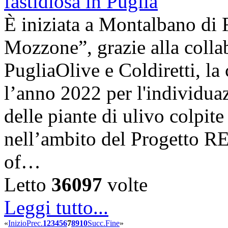
È iniziata a Montalbano di 
Mozzone”, grazie alla coll
PugliaOlive e Coldiretti, la
l’anno 2022 per l'individua
delle piante di ulivo colpite
nell’ambito del Progetto 
of…
Letto
36097
volte
Leggi tutto...
«
Inizio
Prec.
1
2
3
4
5
6
7
8
9
10
Succ.
Fine
»