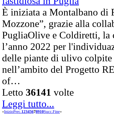
È iniziata a Montalbano di 
Mozzone”, grazie alla coll
PugliaOlive e Coldiretti, la
l’anno 2022 per l'individua
delle piante di ulivo colpite
nell’ambito del Progetto 
of…
Letto
36141
volte
Leggi tutto...
«
Inizio
Prec.
1
2
3
4
5
6
7
8
9
10
Succ.
Fine
»