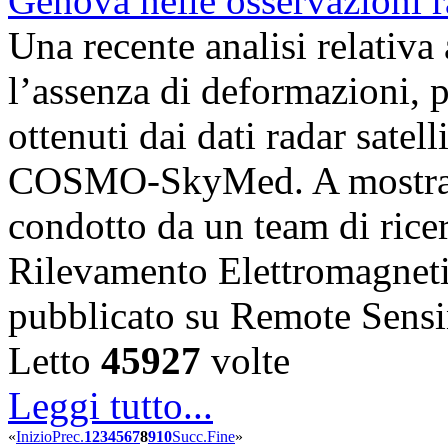
Una recente analisi relativ
l’assenza di deformazioni, pr
ottenuti dai dati radar satell
COSMO-SkyMed. A mostrare
condotto da un team di ricerc
Rilevamento Elettromagnet
pubblicato su Remote Sens
Letto
45927
volte
Leggi tutto...
«
Inizio
Prec.
1
2
3
4
5
6
7
8
9
10
Succ.
Fine
»