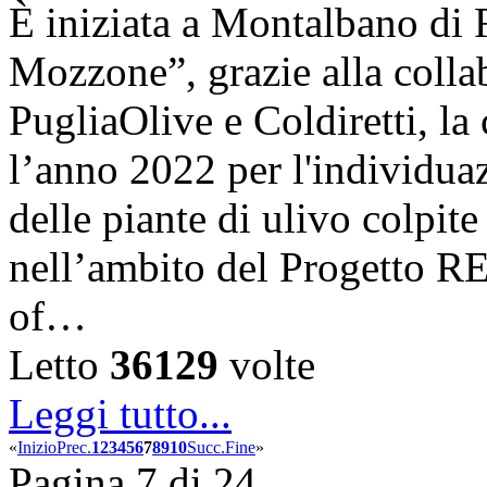
È iniziata a Montalbano di 
Mozzone”, grazie alla coll
PugliaOlive e Coldiretti, la
l’anno 2022 per l'individua
delle piante di ulivo colpite
nell’ambito del Progetto 
of…
Letto
36129
volte
Leggi tutto...
«
Inizio
Prec.
1
2
3
4
5
6
7
8
9
10
Succ.
Fine
»
Pagina 7 di 24