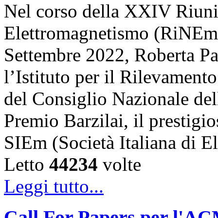
Nel corso della XXIV Riun
Elettromagnetismo (RiNEm),
Settembre 2022, Roberta Pal
l’Istituto per il Rilevamen
del Consiglio Nazionale dell
Premio Barzilai, il prestigi
SIEm (Società Italiana di 
Letto
44234
volte
Leggi tutto...
Call For Papers per l'A