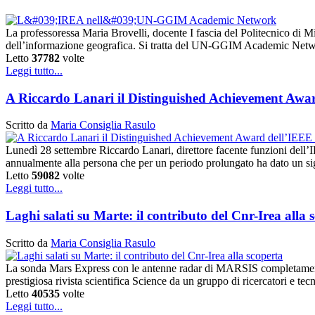
La professoressa Maria Brovelli, docente I fascia del Politecnico di M
dell’informazione geografica. Si tratta del UN-GGIM Academic Ne
Letto
37782
volte
Leggi tutto...
A Riccardo Lanari il Distinguished Achievement Awa
Scritto da
Maria Consiglia Rasulo
Lunedì 28 settembre Riccardo Lanari, direttore facente funzioni de
annualmente alla persona che per un periodo prolungato ha dato un sig
Letto
59082
volte
Leggi tutto...
Laghi salati su Marte: il contributo del Cnr-Irea alla 
Scritto da
Maria Consiglia Rasulo
La sonda Mars Express con le antenne radar di MARSIS completamente e
prestigiosa rivista scientifica Science da un gruppo di ricercatori e te
Letto
40535
volte
Leggi tutto...