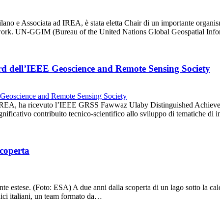
ilano e Associata ad IREA, è stata eletta Chair di un importante organism
twork. UN-GGIM (Bureau of the United Nations Global Geospatial In
rd dell’IEEE Geoscience and Remote Sensing Society
ll’IREA, ha ricevuto l’IEEE GRSS Fawwaz Ulaby Distinguished Achieveme
nificativo contribuito tecnico-scientifico allo sviluppo di tematiche 
scoperta
stese. (Foto: ESA) A due anni dalla scoperta di un lago sotto la calot
cnici italiani, un team formato da…