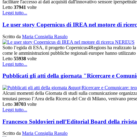
facilitare l'accesso ai dati acquisiti dall'innovativo sensore iperspe
Letto
37941
volte
Leggi tutto...
Le user story Copernicus di IREA nel motore di ric
Scritto da
Maria Consiglia Rasulo
Sotto l’egida di ESA, il progetto Copernicus4Regions ha realizzato la
come le amministrazioni pubbliche regionali europee hanno utilizzato
Letto
55938
volte
Leggi tutto...
Pubblicati gli atti della giornata "Ricercare e Comuni
Alcuni momenti della Giornata di studi sulla comunicazione organizza
tenutasi presso l’Area della Ricerca del Cnr di Milano, venivano prese
Letto
38703
volte
Leggi tutto...
Francesco Soldovieri nell’Editorial Board della rivi
Scritto da
Maria Consiglia Rasulo