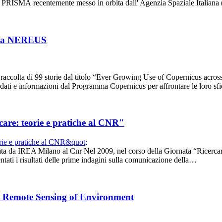
ttrale PRISMA recentemente messo in orbita dall' Agenzia Spaziale Italia
erca NEREUS
 raccolta di 99 storie dal titolo “Ever Growing Use of Copernicus across
 dati e informazioni dal Programma Copernicus per affrontare le loro s
care: teorie e pratiche al CNR"
ta da IREA Milano al Cnr Nel 2009, nel corso della Giornata “Ricercare
ntati i risultati delle prime indagini sulla comunicazione della…
sta Remote Sensing of Environment