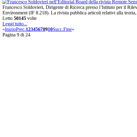
Francesco Soldovieri, Dirigente di Ricerca presso l’Istituto per il R
Environment (IF 8.218). La rivista pubblica articoli relativi alla teor
Letto
50145
volte
Leggi tutto...
«
Inizio
Prec.
1
2
3
4
5
6
7
8
9
10
Succ.
Fine
»
Pagina 9 di 24