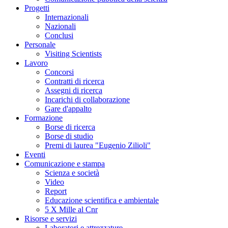
Progetti
Internazionali
Nazionali
Conclusi
Personale
Visiting Scientists
Lavoro
Concorsi
Contratti di ricerca
Assegni di ricerca
Incarichi di collaborazione
Gare d'appalto
Formazione
Borse di ricerca
Borse di studio
Premi di laurea "Eugenio Zilioli"
Eventi
Comunicazione e stampa
Scienza e società
Video
Report
Educazione scientifica e ambientale
5 X Mille al Cnr
Risorse e servizi
Laboratori e attrezzature