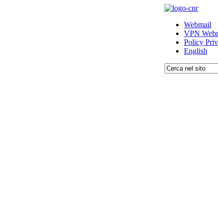
Webmail
VPN Webm
Policy Pri
English