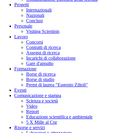
Progetti
Internazionali
Nazionali
Conclusi
Personale
Visiting Scientists
Lavoro
Concorsi
Contratti di ricerca
Assegni di ricerca
Incarichi di collaborazione
Gare d'appalto
Formazione
Borse di ricerca
Borse di studio
Premi di laurea "Eugenio Zilioli"
Eventi
Comunicazione e stampa
Scienza e società
Video
Report
Educazione scientifica e ambientale
5 X Mille al Cnr
Risorse e servizi
Laboratori e attrezzature