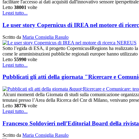
facilitare l'accesso ai dati acquisiti dall'innovativo sensore iperspe
Letto
38001
volte
Leggi tutto...
Le user story Copernicus di IREA nel motore di ric
Scritto da
Maria Consiglia Rasulo
Sotto l’egida di ESA, il progetto Copernicus4Regions ha realizzato la
come le amministrazioni pubbliche regionali europee hanno utilizzato
Letto
55990
volte
Leggi tutto...
Pubblicati gli atti della giornata "Ricercare e Comuni
Alcuni momenti della Giornata di studi sulla comunicazione organizza
tenutasi presso l’Area della Ricerca del Cnr di Milano, venivano prese
Letto
38776
volte
Leggi tutto...
Francesco Soldovieri nell’Editorial Board della rivi
Scritto da
Maria Consiglia Rasulo