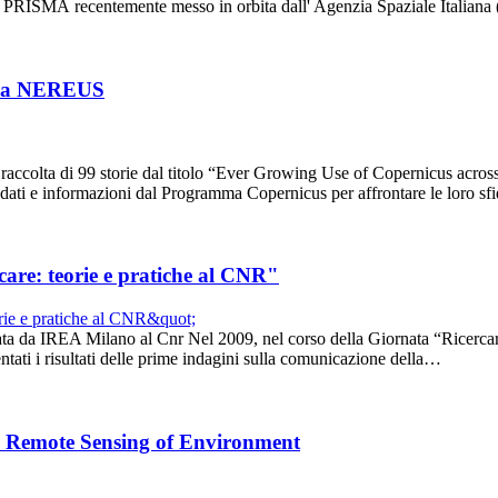
ttrale PRISMA recentemente messo in orbita dall' Agenzia Spaziale Italia
erca NEREUS
 raccolta di 99 storie dal titolo “Ever Growing Use of Copernicus across
 dati e informazioni dal Programma Copernicus per affrontare le loro s
care: teorie e pratiche al CNR"
ta da IREA Milano al Cnr Nel 2009, nel corso della Giornata “Ricercare
ntati i risultati delle prime indagini sulla comunicazione della…
sta Remote Sensing of Environment