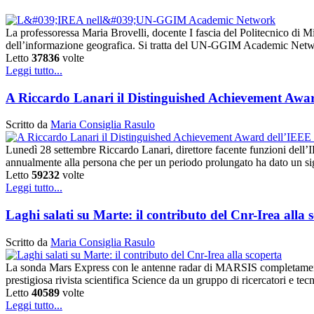
La professoressa Maria Brovelli, docente I fascia del Politecnico di M
dell’informazione geografica. Si tratta del UN-GGIM Academic Ne
Letto
37836
volte
Leggi tutto...
A Riccardo Lanari il Distinguished Achievement Awa
Scritto da
Maria Consiglia Rasulo
Lunedì 28 settembre Riccardo Lanari, direttore facente funzioni de
annualmente alla persona che per un periodo prolungato ha dato un sig
Letto
59232
volte
Leggi tutto...
Laghi salati su Marte: il contributo del Cnr-Irea alla 
Scritto da
Maria Consiglia Rasulo
La sonda Mars Express con le antenne radar di MARSIS completamente e
prestigiosa rivista scientifica Science da un gruppo di ricercatori e te
Letto
40589
volte
Leggi tutto...