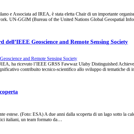
ilano e Associata ad IREA, è stata eletta Chair di un importante organism
twork. UN-GGIM (Bureau of the United Nations Global Geospatial In
rd dell’IEEE Geoscience and Remote Sensing Society
ll’IREA, ha ricevuto l’IEEE GRSS Fawwaz Ulaby Distinguished Achieveme
nificativo contribuito tecnico-scientifico allo sviluppo di tematiche 
scoperta
stese. (Foto: ESA) A due anni dalla scoperta di un lago sotto la calot
cnici italiani, un team formato da…