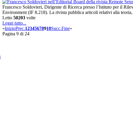
Francesco Soldovieri, Dirigente di Ricerca presso l’Istituto per il R
Environment (IF 8.218). La rivista pubblica articoli relativi alla teor
Letto
50203
volte
Leggi tutto...
«
Inizio
Prec.
1
2
3
4
5
6
7
8
9
10
Succ.
Fine
»
Pagina 9 di 24
i