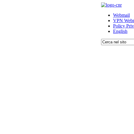
Webmail
VPN Webm
Policy Pri
English