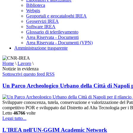
Biblioteca
Webgis
Geoportali e geocataloghi IREA
Geoservizi IREA
Software IREA
Glossario di telerilevamento
Area Riservata - Documenti
Area Riservata - Documenti (VPN)
Amministrazione trasparente
Home
\
Lavoro
\
Notizie in evidenza
Sottoscrivi questo feed RSS
Un Parco Archeologico Urbano della Città di Napoli per
Sviluppare conoscenza, tutela, conservazione e valorizzazione del Pat
competitivo POR e sviluppato dal Distretto ad Alta Tecnologia per i B
Letto
46766
volte
Leggi tutto...
L'IREA nell'UN-GGIM Academic Network