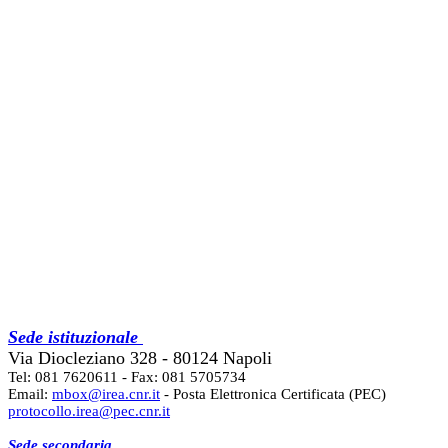
Sede istituzionale
Via Diocleziano 328 - 80124 Napoli
Tel: 081 7620611 - Fax: 081 5705734
Email:
mbox@irea.cnr.it
- Posta Elettronica Certificata (PEC)
protocollo.irea@pec.cnr.it
Sede secondaria