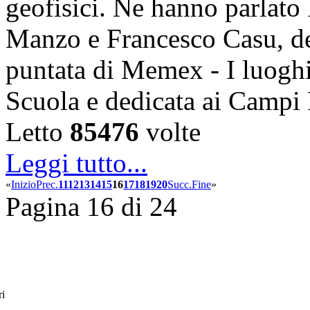
geofisici. Ne hanno parlato
Manzo e Francesco Casu, d
puntata di Memex - I luoghi
Scuola e dedicata ai Campi 
Letto
85476
volte
Leggi tutto...
«
Inizio
Prec.
11
12
13
14
15
16
17
18
19
20
Succ.
Fine
»
Pagina 16 di 24
ri