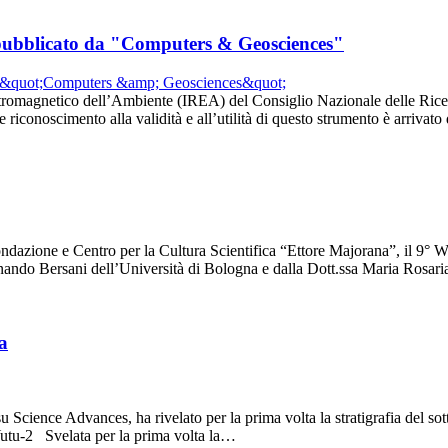
lo pubblicato da "Computers & Geosciences"
ettromagnetico dell’Ambiente (IREA) del Consiglio Nazionale delle Rice
 riconoscimento alla validità e all’utilità di questo strumento è arriva
 Fondazione e Centro per la Cultura Scientifica “Ettore Majorana”, il 9°
inando Bersani dell’Università di Bologna e dalla Dott.ssa Maria Rosar
a
Science Advances, ha rivelato per la prima volta la stratigrafia del sot
r Yutu-2 Svelata per la prima volta la…