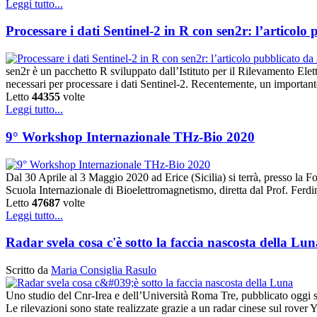
Leggi tutto...
Processare i dati Sentinel-2 in R con sen2r: l’artico
sen2r è un pacchetto R sviluppato dall’Istituto per il Rilevamento El
necessari per processare i dati Sentinel-2. Recentemente, un importante
Letto
44355
volte
Leggi tutto...
9° Workshop Internazionale THz-Bio 2020
Dal 30 Aprile al 3 Maggio 2020 ad Erice (Sicilia) si terrà, presso la
Scuola Internazionale di Bioelettromagnetismo, diretta dal Prof. Ferd
Letto
47687
volte
Leggi tutto...
Radar svela cosa c'è sotto la faccia nascosta della Lun
Scritto da
Maria Consiglia Rasulo
Uno studio del Cnr-Irea e dell’Università Roma Tre, pubblicato oggi su 
Le rilevazioni sono state realizzate grazie a un radar cinese sul rove