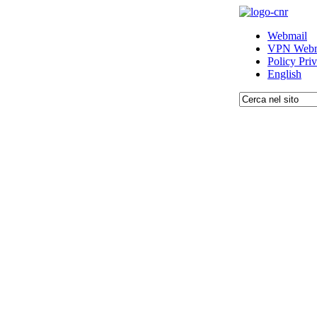
Webmail
VPN Webm
Policy Pri
English