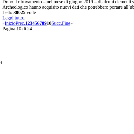
Dopo il ritrovamento – nel mese di giugno 2019 – di alcuni elementi s
Archeologico hanno acquisito nuovi dati che potrebbero portare all’u
Letto
30025
volte
Leggi tutto...
«
Inizio
Prec.
1
2
3
4
5
6
7
8
9
10
Succ.
Fine
»
Pagina 10 di 24
ri