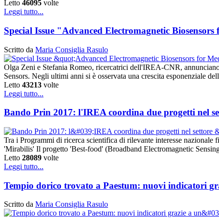
Letto
46095
volte
Leggi tutto...
Special Issue "Advanced Electromagnetic Biosensors 
Scritto da
Maria Consiglia Rasulo
Olga Zeni e Stefania Romeo, ricercatrici dell'IREA-CNR, annunciano l
Sensors. Negli ultimi anni si è osservata una crescita esponenziale del
Letto
43213
volte
Leggi tutto...
Bando Prin 2017: l'IREA coordina due progetti nel se
Tra i Programmi di ricerca scientifica di rilevante interesse nazionale 
'Mirabilis' Il progetto 'Best-food' (Broadband Electromagnetic Sensin
Letto
28089
volte
Leggi tutto...
Tempio dorico trovato a Paestum: nuovi indicatori gr
Scritto da
Maria Consiglia Rasulo