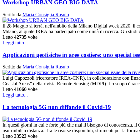
Workshop URBAN GEO BIG DATA
Scritto da
Maria Consiglia Rasulo
Il 28 Maggio si terrà, nell'ambito della Milano Digital week 2020, il 
Milano, al quale IREA ha partecipato come unità di ricerca. Gli studi
Letto
42735
volte
Leggi tutto...
Applicazioni geofisiche in aree costiere: uno special is
Scritto da
Maria Consiglia Rasulo
Luigi Capozzoli (ricercatore IREA-CNR), in collaborazione con Enzo 
Coastal Areas” della rivista Remote Sensing (MDPI). Lo scopo è raccogl
Letto
41060
volte
Leggi tutto...
La tecnologia 5G non diffonde il Covid-19
In questi giorni in cui è forte più che mai il bisogno di conoscenza, i
usufruibili a distanza. Tra le risorse disponibili, strumenti per la form
Letto
33523
volte