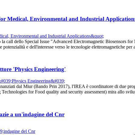
for Medical, Environmental and Industrial Application
a call dello Special Issue "Advanced Electromagnetic Biosensors for Me
le potenzialità e dell'interesse verso le tecnologie elettromagnetiche p
ttore 'Physics Engineering'
finanziati dal Miur (Bando Prin 2017), l'IREA è coordinatore di due proge
g Technologies for Food quality and security assessment) mira allo svi
azie a un'indagine del Cnr