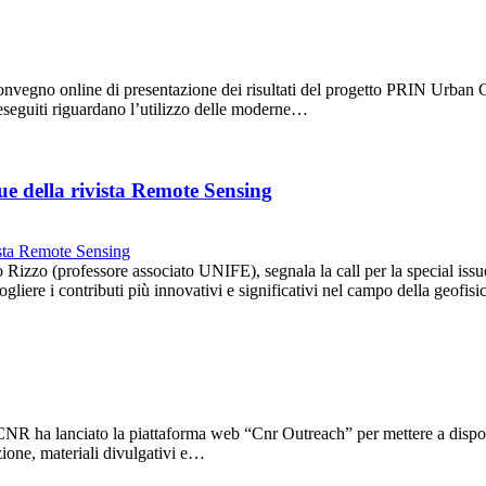
convegno online di presentazione dei risultati del progetto PRIN Urban G
 eseguiti riguardano l’utilizzo delle moderne…
sue della rivista Remote Sensing
Rizzo (professore associato UNIFE), segnala la call per la special i
iere i contributi più innovativi e significativi nel campo della geofis
l CNR ha lanciato la piattaforma web “Cnr Outreach” per mettere a dispos
azione, materiali divulgativi e…