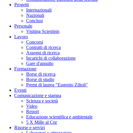
Progetti
Internazionali
Nazionali
Conclusi
Personale
Visiting Scientists
Lavoro
Concorsi
Contratti di ricerca
Assegni di ricerca
Incarichi di collaborazione
Gare d'appalto
Formazione
Borse di ricerca
Borse di studio
Premi di laurea "Eugenio Zilioli"
Eventi
Comunicazione e stampa
Scienza e società
Video
Report
Educazione scientifica e ambientale
5 X Mille al Cnr
Risorse e servizi
Laboratori e attrezzature