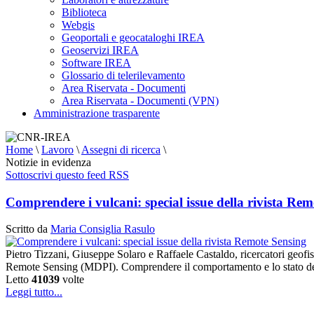
Biblioteca
Webgis
Geoportali e geocataloghi IREA
Geoservizi IREA
Software IREA
Glossario di telerilevamento
Area Riservata - Documenti
Area Riservata - Documenti (VPN)
Amministrazione trasparente
Home
\
Lavoro
\
Assegni di ricerca
\
Notizie in evidenza
Sottoscrivi questo feed RSS
Comprendere i vulcani: special issue della rivista Re
Scritto da
Maria Consiglia Rasulo
Pietro Tizzani, Giuseppe Solaro e Raffaele Castaldo, ricercatori geo
Remote Sensing (MDPI). Comprendere il comportamento e lo stato dei 
Letto
41039
volte
Leggi tutto...