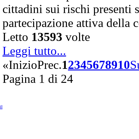
cittadini sui rischi presenti s
partecipazione attiva della
Letto
13593
volte
Leggi tutto...
«
Inizio
Prec.
1
2
3
4
5
6
7
8
9
10
S
Pagina 1 di 24
il