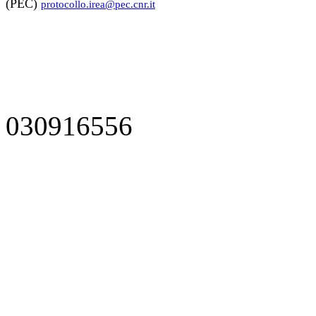
(PEC)
protocollo.irea@pec.cnr.it
030916556