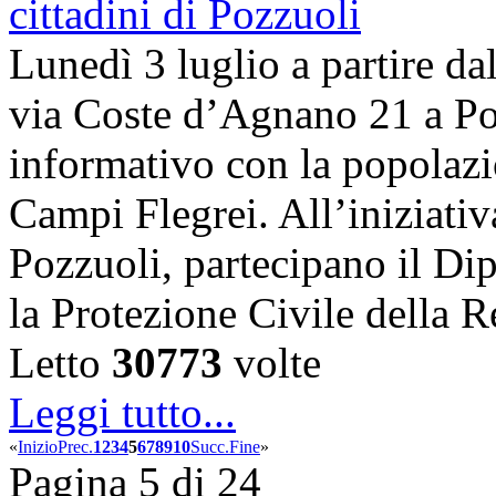
Lunedì 3 luglio a partire dal
via Coste d’Agnano 21 a Poz
informativo con la popolazi
Campi Flegrei. All’iniziati
Pozzuoli, partecipano il Dip
la Protezione Civile dell
Letto
30773
volte
Leggi tutto...
«
Inizio
Prec.
1
2
3
4
5
6
7
8
9
10
Succ.
Fine
»
Pagina 5 di 24