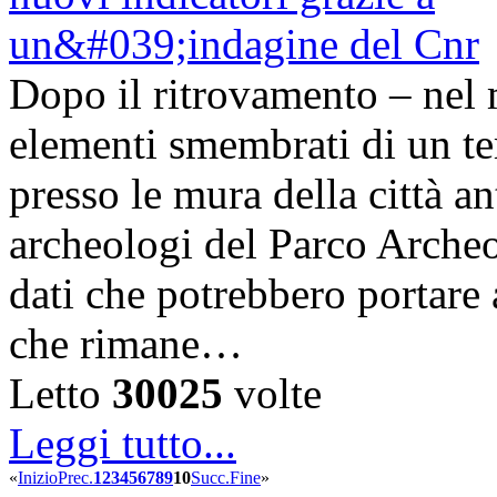
Dopo il ritrovamento – nel 
elementi smembrati di un te
presso le mura della città a
archeologi del Parco Arche
dati che potrebbero portare 
che rimane…
Letto
30025
volte
Leggi tutto...
«
Inizio
Prec.
1
2
3
4
5
6
7
8
9
10
Succ.
Fine
»