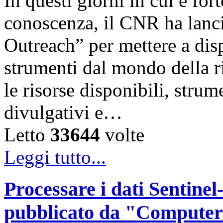
In questi giorni in cui è for
conoscenza, il CNR ha lanc
Outreach” per mettere a disp
strumenti dal mondo della ri
le risorse disponibili, strum
divulgativi e…
Letto
33644
volte
Leggi tutto...
Processare i dati Sentinel-
pubblicato da "Computer