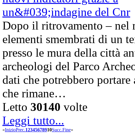
Dopo il ritrovamento – nel 
elementi smembrati di un te
presso le mura della città a
archeologi del Parco Arche
dati che potrebbero portare 
che rimane…
Letto
30140
volte
Leggi tutto...
«
Inizio
Prec.
1
2
3
4
5
6
7
8
9
10
Succ.
Fine
»