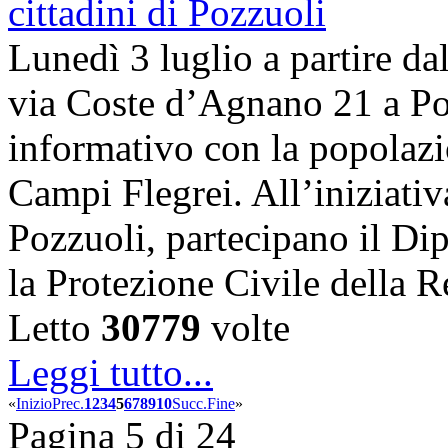
Lunedì 3 luglio a partire dal
via Coste d’Agnano 21 a Poz
informativo con la popolazi
Campi Flegrei. All’iniziati
Pozzuoli, partecipano il Dip
la Protezione Civile dell
Letto
30779
volte
Leggi tutto...
«
Inizio
Prec.
1
2
3
4
5
6
7
8
9
10
Succ.
Fine
»
Pagina 5 di 24