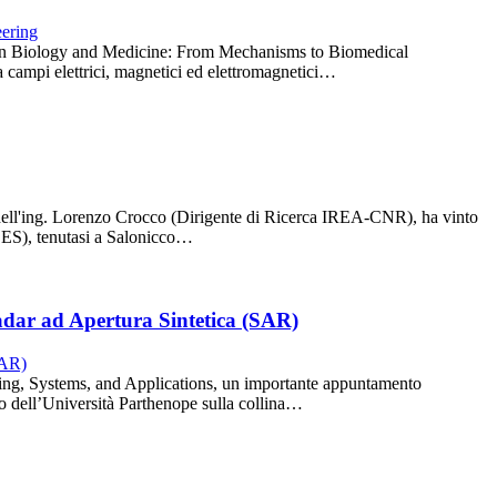
lds in Biology and Medicine: From Mechanisms to Biomedical
ra campi elettrici, magnetici ed elettromagnetici…
 dell'ing. Lorenzo Crocco (Dirigente di Ricerca IREA-CNR), ha vinto
ACES), tenutasi a Salonicco…
adar ad Apertura Sintetica (SAR)
ing, Systems, and Applications, un importante appuntamento
o dell’Università Parthenope sulla collina…