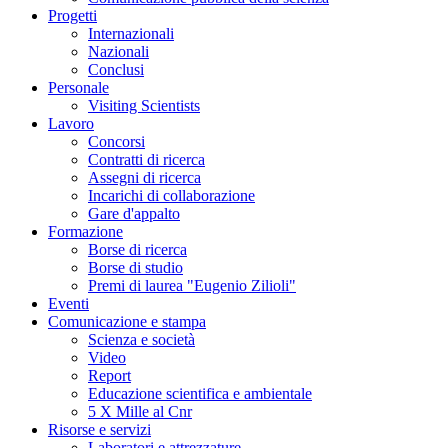
Progetti
Internazionali
Nazionali
Conclusi
Personale
Visiting Scientists
Lavoro
Concorsi
Contratti di ricerca
Assegni di ricerca
Incarichi di collaborazione
Gare d'appalto
Formazione
Borse di ricerca
Borse di studio
Premi di laurea "Eugenio Zilioli"
Eventi
Comunicazione e stampa
Scienza e società
Video
Report
Educazione scientifica e ambientale
5 X Mille al Cnr
Risorse e servizi
Laboratori e attrezzature