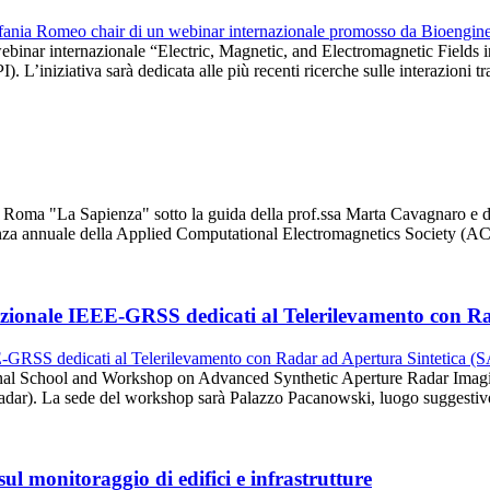
il webinar internazionale “Electric, Magnetic, and Electromagnetic Fie
 L’iniziativa sarà dedicata alle più recenti ricerche sulle interazioni t
 di Roma "La Sapienza" sotto la guida della prof.ssa Marta Cavagnaro e
erenza annuale della Applied Computational Electromagnetics Society (
azionale IEEE-GRSS dedicati al Telerilevamento con R
ional School and Workshop on Advanced Synthetic Aperture Radar Imag
Radar). La sede del workshop sarà Palazzo Pacanowski, luogo suggestiv
l monitoraggio di edifici e infrastrutture