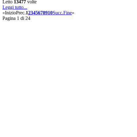
Letto
13477
volte
Leggi tutto...
«
Inizio
Prec.
1
2
3
4
5
6
7
8
9
10
Succ.
Fine
»
Pagina 1 di 24