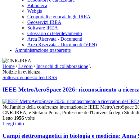
Biblioteca
Webgis
Geoportali e geocataloghi IREA
Geoservizi IREA
Software IREA
Glossario di telerilevamento
Area Riservata - Documenti
Area Riservata - Documenti (VPN)
Amministrazione trasparente
Home
\
Lavoro
\
Incarichi di collaborazione
\
Notizie in evidenza
Sottoscrivi questo feed RSS
IEEE MetroAeroSpace 2026: riconoscimento a ricerca
Nell'ambito della conferenza internazionale IEEE MetroAeroSpace 20
CNR-IREA, e Stefano Perna, Professore dell'Università degli Studi di
Letto
1956
volte
Leggi tutto...
Campi elettromagnetici in biologia e medicina: Anna