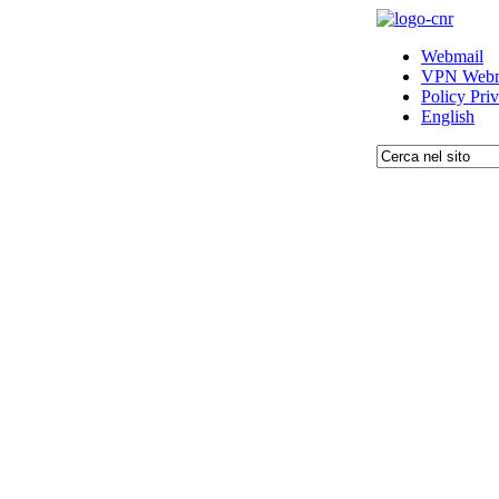
Webmail
VPN Webm
Policy Pri
English