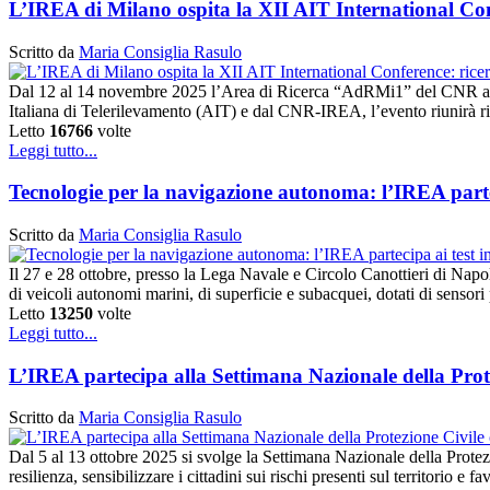
L’IREA di Milano ospita la XII AIT International Conf
Scritto da
Maria Consiglia Rasulo
Dal 12 al 14 novembre 2025 l’Area di Ricerca “AdRMi1” del CNR a Mi
Italiana di Telerilevamento (AIT) e dal CNR-IREA, l’evento riunirà rice
Letto
16766
volte
Leggi tutto...
Tecnologie per la navigazione autonoma: l’IREA parte
Scritto da
Maria Consiglia Rasulo
Il 27 e 28 ottobre, presso la Lega Navale e Circolo Canottieri di Nap
di veicoli autonomi marini, di superficie e subacquei, dotati di sensor
Letto
13250
volte
Leggi tutto...
L’IREA partecipa alla Settimana Nazionale della Prot
Scritto da
Maria Consiglia Rasulo
Dal 5 al 13 ottobre 2025 si svolge la Settimana Nazionale della Protezi
resilienza, sensibilizzare i cittadini sui rischi presenti sul territorio e