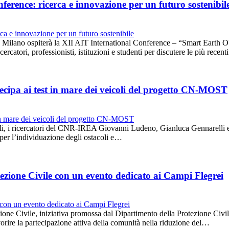
erence: ricerca e innovazione per un futuro sostenibil
lano ospiterà la XII AIT International Conference – “Smart Earth Obs
rcatori, professionisti, istituzioni e studenti per discutere le più recen
cipa ai test in mare dei veicoli del progetto CN-MOST
oli, i ricercatori del CNR-IREA Giovanni Ludeno, Gianluca Gennarelli e
i per l’individuazione degli ostacoli e…
ezione Civile con un evento dedicato ai Campi Flegrei
one Civile, iniziativa promossa dal Dipartimento della Protezione Civile
 favorire la partecipazione attiva della comunità nella riduzione del…