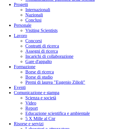
Progetti
Internazionali
Nazionali
Conclusi
Personale
Visiting Scientists
Lavoro
Concorsi
Contratti di ricerca
Assegni di ricerca
Incarichi di collaborazione
Gare d'appalto
Formazione
Borse di ricerca
Borse di studio
Premi di laurea "Eugenio Zilioli"
Eventi
Comunicazione e stampa
Scienza e società
Video
Report
Educazione scientifica e ambientale
5 X Mille al Cnr
Risorse e servizi
Laboratori e attrezzature