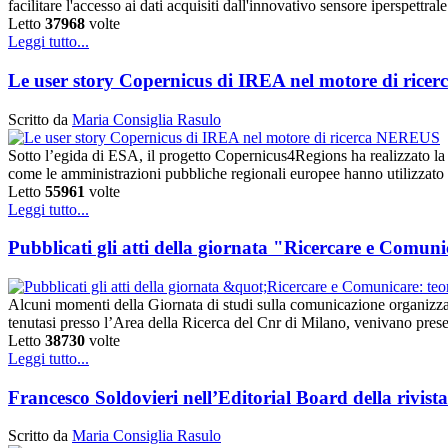
facilitare l'accesso ai dati acquisiti dall'innovativo sensore iperspe
Letto
37968
volte
Leggi tutto...
Le user story Copernicus di IREA nel motore di ric
Scritto da
Maria Consiglia Rasulo
Sotto l’egida di ESA, il progetto Copernicus4Regions ha realizzato la
come le amministrazioni pubbliche regionali europee hanno utilizzato
Letto
55961
volte
Leggi tutto...
Pubblicati gli atti della giornata "Ricercare e Comuni
Alcuni momenti della Giornata di studi sulla comunicazione organizza
tenutasi presso l’Area della Ricerca del Cnr di Milano, venivano prese
Letto
38730
volte
Leggi tutto...
Francesco Soldovieri nell’Editorial Board della rivi
Scritto da
Maria Consiglia Rasulo