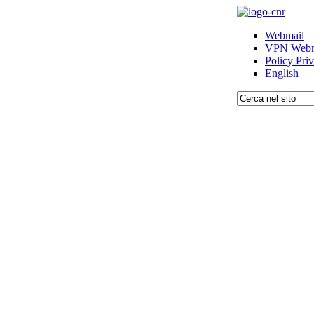
Webmail
VPN Webm
Policy Pri
English