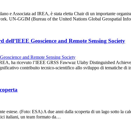
ilano e Associata ad IREA, è stata eletta Chair di un importante organism
twork. UN-GGIM (Bureau of the United Nations Global Geospatial In
rd dell’IEEE Geoscience and Remote Sensing Society
ll’IREA, ha ricevuto l’IEEE GRSS Fawwaz Ulaby Distinguished Achieveme
nificativo contribuito tecnico-scientifico allo sviluppo di tematiche 
scoperta
stese. (Foto: ESA) A due anni dalla scoperta di un lago sotto la calot
cnici italiani, un team formato da…