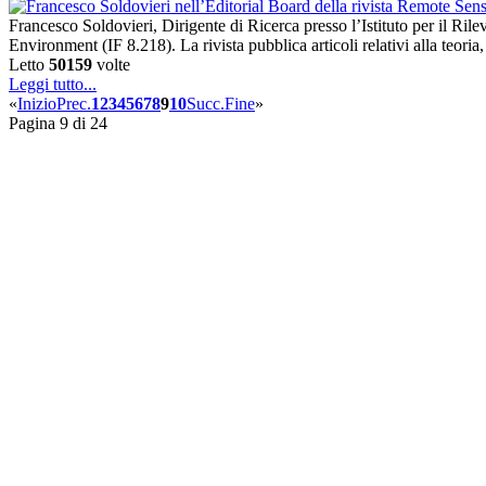
Francesco Soldovieri, Dirigente di Ricerca presso l’Istituto per il R
Environment (IF 8.218). La rivista pubblica articoli relativi alla teor
Letto
50159
volte
Leggi tutto...
«
Inizio
Prec.
1
2
3
4
5
6
7
8
9
10
Succ.
Fine
»
Pagina 9 di 24