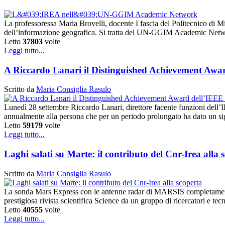
La professoressa Maria Brovelli, docente I fascia del Politecnico di M
dell’informazione geografica. Si tratta del UN-GGIM Academic Ne
Letto
37803
volte
Leggi tutto...
A Riccardo Lanari il Distinguished Achievement Awa
Scritto da
Maria Consiglia Rasulo
Lunedì 28 settembre Riccardo Lanari, direttore facente funzioni de
annualmente alla persona che per un periodo prolungato ha dato un sig
Letto
59179
volte
Leggi tutto...
Laghi salati su Marte: il contributo del Cnr-Irea alla 
Scritto da
Maria Consiglia Rasulo
La sonda Mars Express con le antenne radar di MARSIS completamente e
prestigiosa rivista scientifica Science da un gruppo di ricercatori e te
Letto
40555
volte
Leggi tutto...