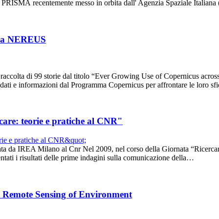
ttrale PRISMA recentemente messo in orbita dall' Agenzia Spaziale Italia
erca NEREUS
 raccolta di 99 storie dal titolo “Ever Growing Use of Copernicus across
 dati e informazioni dal Programma Copernicus per affrontare le loro s
care: teorie e pratiche al CNR"
ta da IREA Milano al Cnr Nel 2009, nel corso della Giornata “Ricercare
ntati i risultati delle prime indagini sulla comunicazione della…
sta Remote Sensing of Environment