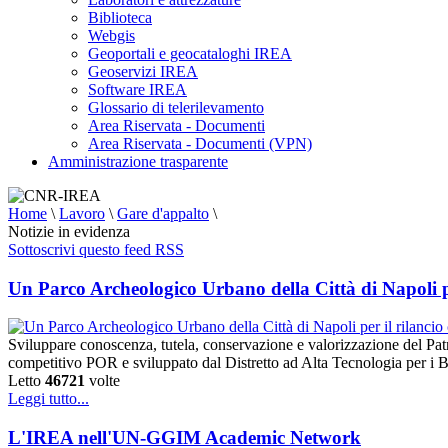
Biblioteca
Webgis
Geoportali e geocataloghi IREA
Geoservizi IREA
Software IREA
Glossario di telerilevamento
Area Riservata - Documenti
Area Riservata - Documenti (VPN)
Amministrazione trasparente
Home
\
Lavoro
\
Gare d'appalto
\
Notizie in evidenza
Sottoscrivi questo feed RSS
Un Parco Archeologico Urbano della Città di Napoli per
Sviluppare conoscenza, tutela, conservazione e valorizzazione del Pat
competitivo POR e sviluppato dal Distretto ad Alta Tecnologia per i B
Letto
46721
volte
Leggi tutto...
L'IREA nell'UN-GGIM Academic Network