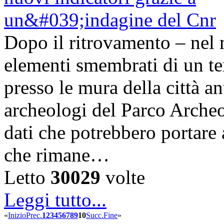
Dopo il ritrovamento – nel 
elementi smembrati di un te
presso le mura della città a
archeologi del Parco Arche
dati che potrebbero portare 
che rimane…
Letto
30029
volte
Leggi tutto...
«
Inizio
Prec.
1
2
3
4
5
6
7
8
9
10
Succ.
Fine
»