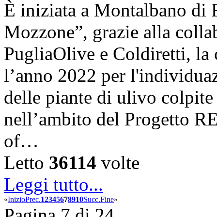
È iniziata a Montalbano di 
Mozzone”, grazie alla coll
PugliaOlive e Coldiretti, la
l’anno 2022 per l'individua
delle piante di ulivo colpite
nell’ambito del Progetto 
of…
Letto
36114
volte
Leggi tutto...
«
Inizio
Prec.
1
2
3
4
5
6
7
8
9
10
Succ.
Fine
»
Pagina 7 di 24